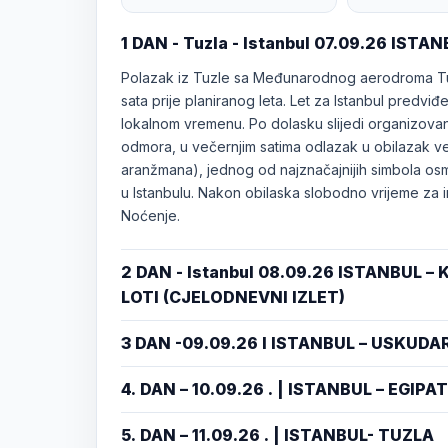
1 DAN - Tuzla - Istanbul 07.09.26 ISTA
Polazak iz Tuzle sa Međunarodnog aerodroma Tu
sata prije planiranog leta. Let za Istanbul predviđen
lokalnom vremenu. Po dolasku slijedi organizovani
odmora, u večernjim satima odlazak u obilazak ve
aranžmana), jednog od najznačajnijih simbola osm
u Istanbulu. Nakon obilaska slobodno vrijeme za in
Noćenje.
2 DAN - Istanbul 08.09.26 ISTANBUL 
LOTI (CJELODNEVNI IZLET)
3 DAN -09.09.26 I ISTANBUL – USKUDA
4. DAN – 10.09.26 . | ISTANBUL – EGI
5. DAN – 11.09.26 . | ISTANBUL- TUZLA