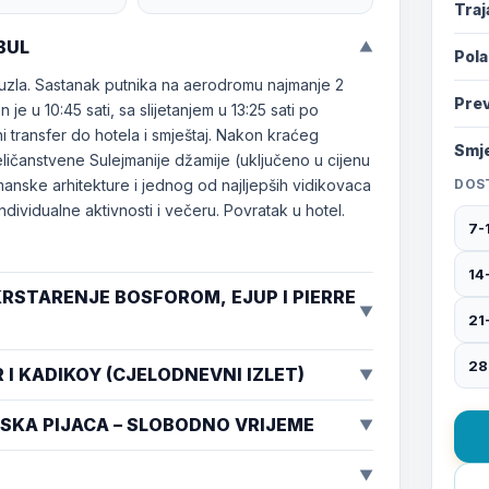
Traj
NBUL
▼
Pol
zla. Sastanak putnika na aerodromu najmanje 2
Pre
 je u 10:45 sati, sa slijetanjem u 13:25 sati po
 transfer do hotela i smještaj. Nakon kraćeg
Smje
ličanstvene Sulejmanije džamije (uključeno u cijenu
anske arhitekture i jednog od najljepših vidikovaca
DOS
dividualne aktivnosti i večeru. Povratak u hotel.
7-
14
– KRSTARENJE BOSFOROM, EJUP I PIERRE
▼
21
28
R I KADIKOY (CJELODNEVNI IZLET)
▼
PATSKA PIJACA – SLOBODNO VRIJEME
▼
▼