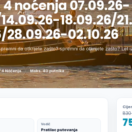
 4 noćenja 07.09.26-
/14.09.26-18.09.26/21
6/28.09.26-02.10.26
 spremni da otkrijete zašto? spremni da otkrijete zašto? Let
/ 4 Noćenja
Maks. 40 putnika
Cije
830
7
Vodič
Pratilac putovanja