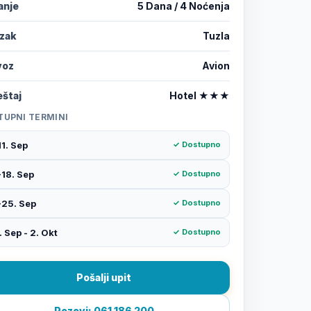
anje
5 Dana / 4 Noćenja
azak
Tuzla
voz
Avion
štaj
Hotel ★★★
TUPNI TERMINI
11. Sep
✓ Dostupno
-18. Sep
✓ Dostupno
-25. Sep
✓ Dostupno
. Sep - 2. Okt
✓ Dostupno
Pošalji upit
Pozovi: 061 186 200