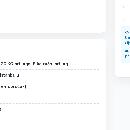
💳
Un
ci
👥
po
 20 KG prtljaga, 8 kg ručni prtljag
Istanbulu
je + doručak)
a