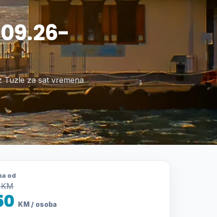
.09.26-
 iz Tuzle za sat vremena
na od
 KM
50
KM / osoba