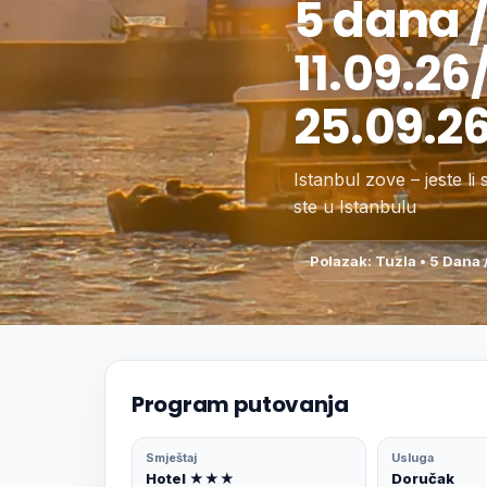
5 dana /
11.09.26
25.09.2
Istanbul zove – jeste li
ste u Istanbulu
Polazak: Tuzla • 5 Dana 
Program putovanja
Smještaj
Usluga
Hotel ★★★
Doručak