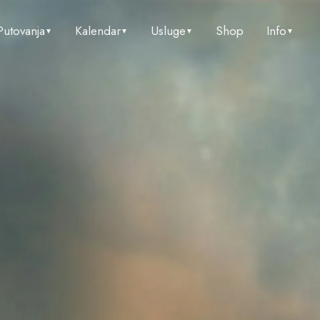
Putovanja
Kalendar
Usluge
Shop
Info
▼
▼
▼
▼