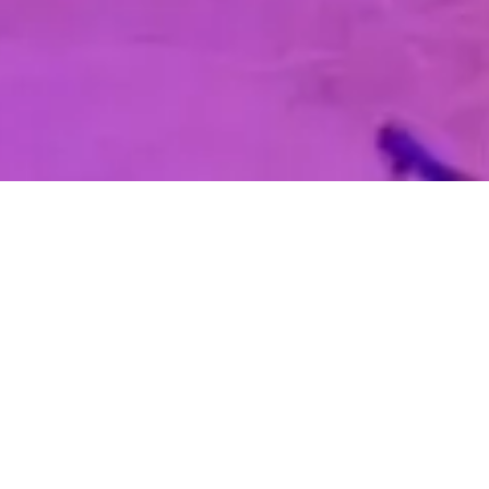
S ponosom najavljujemo novo proširenje
naše turističke agencije - specijalizirani
smo za event menadžment! Sa više od 20
godina iskustva u turizmu, uveli smo
novu uslugu kako bismo vam pružili