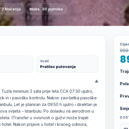
/ 7 Noćenja
Maks. 30 putnika
Cije
999
8
Vodič
Pratilac putovanja
Traj
▼
Pol
zla minimum 2 sata prije leta CCA 07:30 ujutro,
Pre
ck-in i pasošku kontrolu. Nakon završetka pasoške
nbulu. Let je planiran za 09:50 h ujutro i direktan je
Smje
ova svijeta – Istanbulu. Po dolasku na aerodrom u
tela. (Transfer u ovisnosti o gužvi može trajati
DOS
u hotel. Nakon prijave u hotel i kraćeg odmora,
21