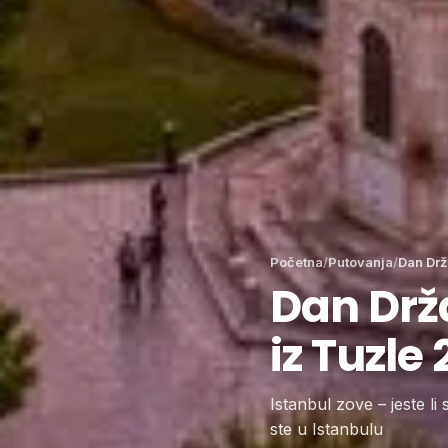
Početna
/
Putovanja
/
Dan Drž
Dan Drža
iz Tuzle 
Istanbul zove – jeste li
ste u Istanbulu