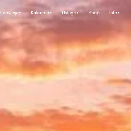
Putovanja
Kalendar
Usluge
Shop
Info
▼
▼
▼
▼