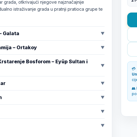
r grada, otkrivajući njegove najznačajnije
ualno istraživanje grada u pratnji pratioca grupe te
– Galata
▼
žamija – Ortakoy
▼
 Krstarenje Bosforom – Eyüp Sultan i
▼
💳
Un
ci
zar
▼
👥
po
n
▼
▼
▼