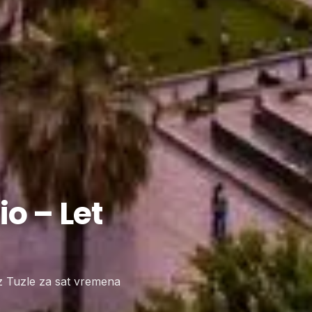
o – Let
 iz Tuzle za sat vremena