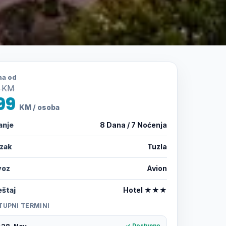
na od
 KM
99
KM / osoba
anje
8 Dana / 7 Noćenja
azak
Tuzla
voz
Avion
štaj
Hotel ★★★
TUPNI TERMINI
-28. Nov
✓ Dostupno