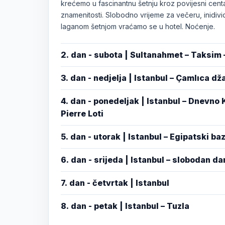
krećemo u fascinantnu šetnju kroz povijesni centa
znamenitosti. Slobodno vrijeme za večeru, inidivid
laganom šetnjom vraćamo se u hotel. Noćenje.
2. dan - subota | Sultanahmet – Taksim 
3. dan - nedjelja | Istanbul – Çamlıca d
4. dan - ponedeljak | Istanbul – Dnevno
Pierre Loti
5. dan - utorak | Istanbul – Egipatski ba
6. dan - srijeda | Istanbul – slobodan da
7. dan - četvrtak | Istanbul
8. dan - petak | Istanbul – Tuzla