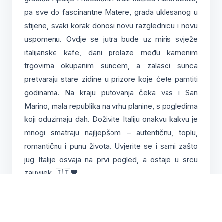
pa sve do fascinantne Matere, grada uklesanog u
stijene, svaki korak donosi novu razglednicu i novu
uspomenu. Ovdje se jutra bude uz miris svježe
italijanske kafe, dani prolaze među kamenim
trgovima okupanim suncem, a zalasci sunca
pretvaraju stare zidine u prizore koje ćete pamtiti
godinama. Na kraju putovanja čeka vas i San
Marino, mala republika na vrhu planine, s pogledima
koji oduzimaju dah. Doživite Italiju onakvu kakvu je
mnogi smatraju najljepšom – autentičnu, toplu,
romantičnu i punu života. Uvjerite se i sami zašto
jug Italije osvaja na prvi pogled, a ostaje u srcu
zauvijek. 🇮🇹❤️