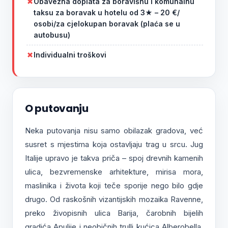
Obavezna doplata za boravišnu i komunalnu
taksu za boravak u hotelu od 3★ – 20 €/
osobi/za cjelokupan boravak (plaća se u
autobusu)
Individualni troškovi
O putovanju
Neka putovanja nisu samo obilazak gradova, već
susret s mjestima koja ostavljaju trag u srcu. Jug
Italije upravo je takva priča – spoj drevnih kamenih
ulica, bezvremenske arhitekture, mirisa mora,
maslinika i života koji teče sporije nego bilo gdje
drugo. Od raskošnih vizantijskih mozaika Ravenne,
preko živopisnih ulica Barija, čarobnih bijelih
gradića Apulije i neobičnih trulli kućica Alberobella,