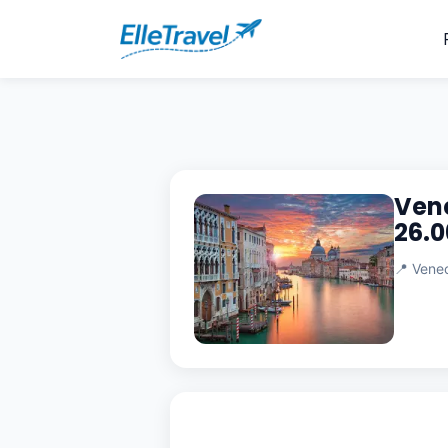
Vene
26.0
📍 Veneci