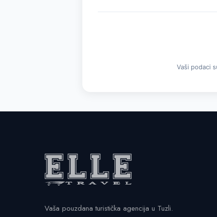
Vaši podaci s
Vaša pouzdana turistička agencija u Tuzli.