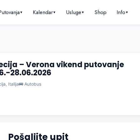
Putovanja
Kalendar
Usluge
Shop
Info
▼
▼
▼
▼
cija – Verona vikend putovanje
6.-28.06.2026
ja, Italija
🚌 Autobus
Pošaljite upit