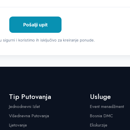
Pošalji upit
u sigurni i koristimo ih isključivo za kreiranje ponude.
Tip Putovanja
Usluge
Jednodnevni Izlet
Event menadžment
Višednevna Putovanja
Bosnia DMC
Ljetovanje
Ekskurzije