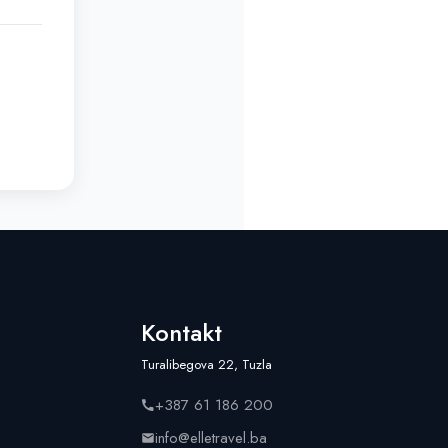
Kontakt
Turalibegova 22, Tuzla
+387 61 186 200
info@elletravel.ba