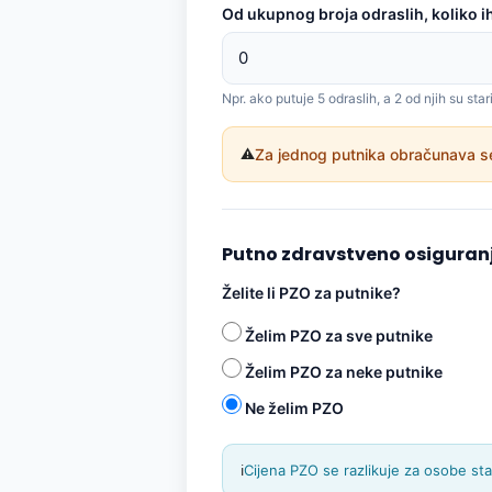
Od ukupnog broja odraslih, koliko ih
Npr. ako putuje 5 odraslih, a 2 od njih su st
⚠️
Za jednog putnika obračunava s
Putno zdravstveno osiguran
Želite li PZO za putnike?
Želim PZO za sve putnike
Želim PZO za neke putnike
Ne želim PZO
ℹ️
Cijena PZO se razlikuje za osobe sta