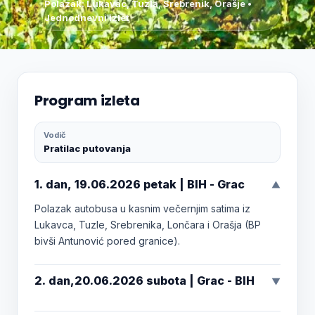
Polazak: Lukavac, Tuzla, Srebrenik, Orašje •
Jednodnevni izlet
Program izleta
Vodič
Pratilac putovanja
1. dan, 19.06.2026 petak | BIH - Grac
▼
Polazak autobusa u kasnim večernjim satima iz
Lukavca, Tuzle, Srebrenika, Lončara i Orašja (BP
bivši Antunović pored granice).
2. dan,20.06.2026 subota | Grac - BIH
▼