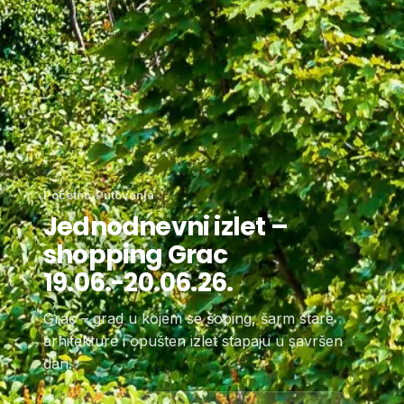
Početna
/
Putovanja
Jednodnevni izlet –
shopping Grac
19.06.-20.06.26.
Grac – grad u kojem se šoping, šarm stare
arhitekture i opušten izlet stapaju u savršen
dan.