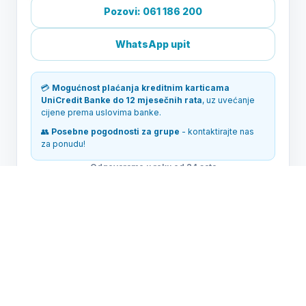
Pozovi: 061 186 200
WhatsApp upit
💳
Mogućnost plaćanja kreditnim karticama
UniCredit Banke do 12 mjesečnih rata
, uz uvećanje
cijene prema uslovima banke.
👥
Posebne pogodnosti za grupe
- kontaktirajte nas
za ponudu!
Odgovaramo u roku od 24 sata
Slični aranžmani