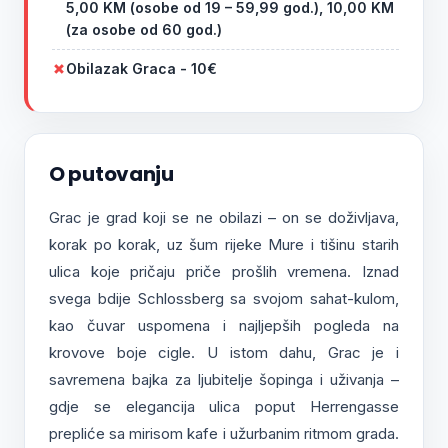
5,00 KM (osobe od 19 – 59,99 god.), 10,00 KM
(za osobe od 60 god.)
Obilazak Graca - 10€
O putovanju
Grac je grad koji se ne obilazi – on se doživljava,
korak po korak, uz šum rijeke Mure i tišinu starih
ulica koje pričaju priče prošlih vremena. Iznad
svega bdije Schlossberg sa svojom sahat-kulom,
kao čuvar uspomena i najljepših pogleda na
krovove boje cigle. U istom dahu, Grac je i
savremena bajka za ljubitelje šopinga i uživanja –
gdje se elegancija ulica poput Herrengasse
prepliće sa mirisom kafe i užurbanim ritmom grada.