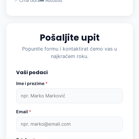
📍 Crna Gora
🚌 Autobus
Pošaljite upit
Popunite formu i kontaktirat ćemo vas u
najkraćem roku.
Vaši podaci
Ime i prezime
*
Email
*