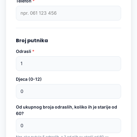
Telefon
*
Broj putnika
Odrasli
*
Djeca (0-12)
Od ukupnog broja odraslih, koliko ih je starije od
60?
Npr. ako putuje 5 odraslih, a 2 od njih su stariji od 60 —