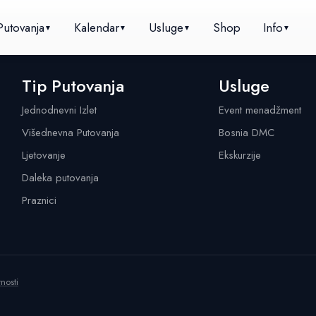
Putovanja
Kalendar
Usluge
Shop
Info
▼
▼
▼
▼
Tip Putovanja
Usluge
Jednodnevni Izlet
Event menadžment
Višednevna Putovanja
Bosnia DMC
Ljetovanje
Ekskurzije
Daleka putovanja
Praznici
tnosti