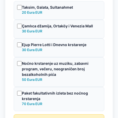
Taksim, Galata, Sultanahmet
20 Eura EUR
Çamlıca džamija, Ortaköy i Venezia Mall
30 Eura EUR
Ejup Pierre Lotti i Dnevno krstarenje
30 Eura EUR
Noćno krstarenje uz muziku, zabavni
program, večeru, neograničen broj
bezalkoholnih pića
50 Eura EUR
Paket fakultativnih izleta bez noćnog
krstarenja
70 Eura EUR