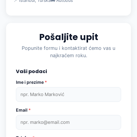
📍 Istanbul, Turska
🚌 Autobus
Pošaljite upit
Popunite formu i kontaktirat ćemo vas u
najkraćem roku.
Vaši podaci
Ime i prezime
*
Email
*