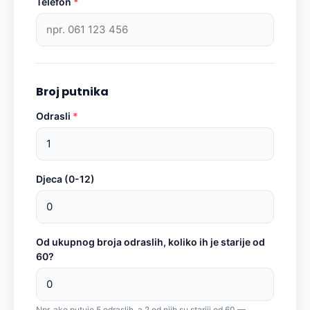
Telefon
*
Broj putnika
Odrasli
*
Djeca (0-12)
Od ukupnog broja odraslih, koliko ih je starije od
60?
Npr. ako putuje 5 odraslih, a 2 od njih su stariji od 60 —