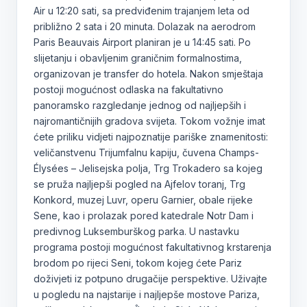
Air u 12:20 sati, sa predviđenim trajanjem leta od
približno 2 sata i 20 minuta. Dolazak na aerodrom
Paris Beauvais Airport planiran je u 14:45 sati. Po
slijetanju i obavljenim graničnim formalnostima,
organizovan je transfer do hotela. Nakon smještaja
postoji mogućnost odlaska na fakultativno
panoramsko razgledanje jednog od najljepših i
najromantičnijih gradova svijeta. Tokom vožnje imat
ćete priliku vidjeti najpoznatije pariške znamenitosti:
veličanstvenu Trijumfalnu kapiju, čuvena Champs-
Élysées – Jelisejska polja, Trg Trokadero sa kojeg
se pruža najljepši pogled na Ajfelov toranj, Trg
Konkord, muzej Luvr, operu Garnier, obale rijeke
Sene, kao i prolazak pored katedrale Notr Dam i
predivnog Luksemburškog parka. U nastavku
programa postoji mogućnost fakultativnog krstarenja
brodom po rijeci Seni, tokom kojeg ćete Pariz
doživjeti iz potpuno drugačije perspektive. Uživajte
u pogledu na najstarije i najljepše mostove Pariza,