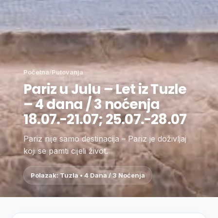
Početna
/
Putovanja
Pariz u Julu – Let iz Tuzle
– 4 dana / 3 noćenja
18.07.-21.07; 25.07.-28.07
Pariz nije samo destinacija – Pariz je doživljaj
koji se pamti cijeli život.
Polazak: Tuzla • 4 Dana / 3 Noćenja