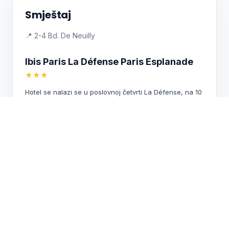
Smještaj
📍 2-4 Bd. De Neuilly
Ibis Paris La Défense Paris Esplanade
★★★
Hotel se nalazi se u poslovnoj četvrti La Défense, na 10
minuta vožnje podzemnom željeznicom od Slavoluka
pobjede, Elizejskih poljana i Izložbenog centra Porte
Maillot. Obuhvaća bar, restoran i 2 sobe za sastanke.
Do U arene ima 2,2 km. ibis Paris la Défense Centre
nudi klimatizirane sobe s besplatnim bežičnim
pristupom internetu (WiFi) i TV-om ravnog ekrana. Iz
pojedinih se pruža pogled na rijeku Senu i Eiffelov
toranj. Svakog dana poslužuje se bife doručak sa
slatkim i slanim jelima poput jaja, voćne salate, jogurta i
sokova. Gosti mogu uživati u svježim slasticama i
tradicionalnim francuskim kolačima madeleine koje
pripremaju hotelski slastičari, te toplim napicima i voću
za van.