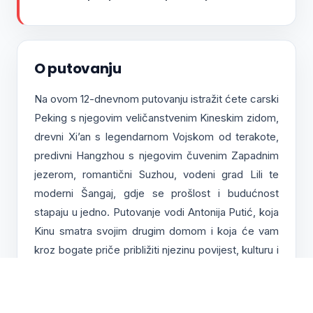
O putovanju
Na ovom 12-dnevnom putovanju istražit ćete carski
Peking s njegovim veličanstvenim Kineskim zidom,
drevni Xi’an s legendarnom Vojskom od terakote,
predivni Hangzhou s njegovim čuvenim Zapadnim
jezerom, romantični Suzhou, vodeni grad Lili te
moderni Šangaj, gdje se prošlost i budućnost
stapaju u jedno. Putovanje vodi Antonija Putić, koja
Kinu smatra svojim drugim domom i koja će vam
kroz bogate priče približiti njezinu povijest, kulturu i
svakodnevni život. Kina je zemlja koja osvaja
svojom raznolikošću – od drevnih palača i
hramova, preko živopisnih trgovačkih četvrti, do